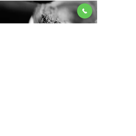
Scopri di più sui Corsi di Estetica di
Form&Job
VAI AL SITO DELLA SCUOLA DI ESTETICA DI TERNI
Visita il sito