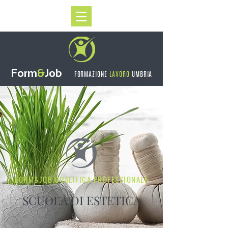
Form
&
Job
F
ORMAZIONE
LAVORO
UMBRIA
FORM&JOB QUALIFICA PROFESSIONALE
SCUOLA DI ESTETICA